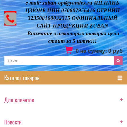
e-mail: zuban-opt@yandex.ru ИП.ПАНЬ
ЦЗЮНЬ ИНН 070807956416 ОГРНИП
323508100032315 ОФИЦИАЛЬНЫЙ
САЙТ ПРОДУКЦИИ ZUBAN
Внимание в некоторых товарах цена
стоит за 5 штук!!!
0
на сумму:
0
руб
Каталог товаров
+
Для клиентов
+
Новости