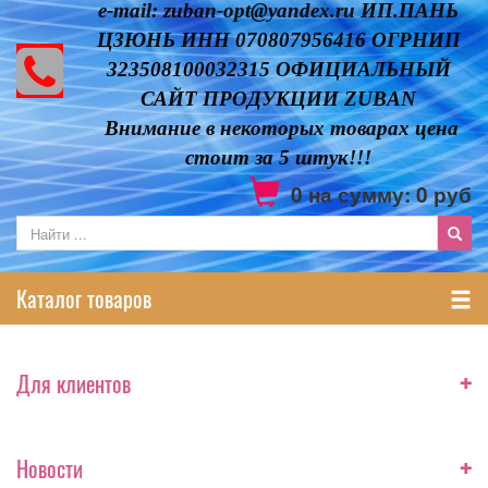
e-mail: zuban-opt@yandex.ru ИП.ПАНЬ
ЦЗЮНЬ ИНН 070807956416 ОГРНИП
323508100032315 ОФИЦИАЛЬНЫЙ
САЙТ ПРОДУКЦИИ ZUBAN
Внимание в некоторых товарах цена
стоит за 5 штук!!!
0
на сумму:
0
руб
Каталог товаров
+
Для клиентов
+
Новости