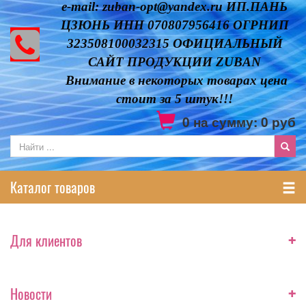
e-mail: zuban-opt@yandex.ru ИП.ПАНЬ
ЦЗЮНЬ ИНН 070807956416 ОГРНИП
323508100032315 ОФИЦИАЛЬНЫЙ
САЙТ ПРОДУКЦИИ ZUBAN
Внимание в некоторых товарах цена
стоит за 5 штук!!!
0
на сумму:
0
руб
Каталог товаров
+
Для клиентов
+
Новости