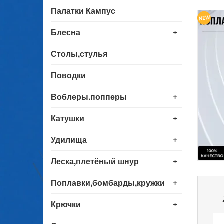
Палатки Кампус
+
Блесна
Столы,стулья
Поводки
+
Воблеры.попперы
+
Катушки
+
Удилища
+
Леска,плетёный шнур
+
Поплавки,бомбарды,кружки
+
Крючки