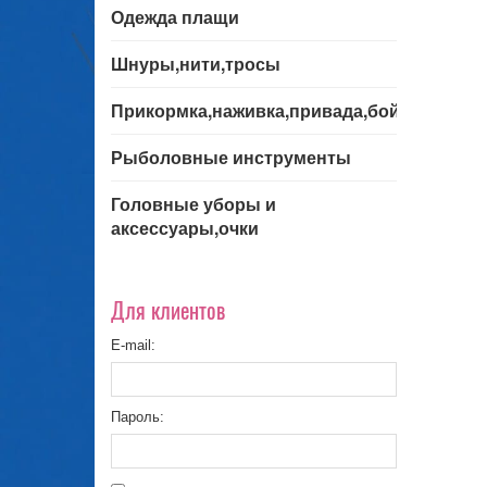
Одежда плащи
Шнуры,нити,тросы
Прикормка,наживка,привада,бойла
Рыболовные инструменты
Головные уборы и
аксессуары,очки
Для клиентов
E-mail:
Пароль: