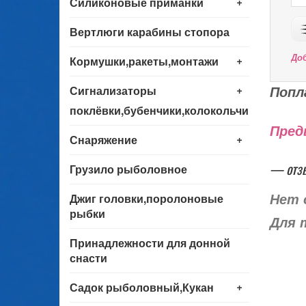
+
Силиконовые приманки
Вертлюги карабины стопора
+
До
Кормушки,ракеты,монтажи
+
Попл
Сигнализаторы
поклёвки,бубенчики,колокольчики
Пред
+
Снаряжение
— отз
Грузило рыболовное
Джиг головки,поролоновые
Нет 
рыбки
Для 
Принадлежности для донной
снасти
+
Садок рыболовный,Кукан