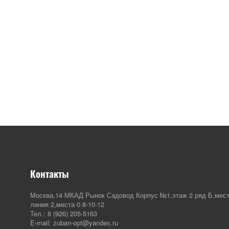
Контакты
Москва,14 МКАД Рынок Садовод Корпус №1,этаж 2 ряд Б,мест
линия 2,места 0.8-10-12
Тел.: 8 (926) 205-5163
E-mail: zuban-opt@yandex.ru