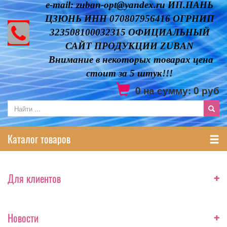
e-mail: zuban-opt@yandex.ru ИП.ПАНЬ
ЦЗЮНЬ ИНН 070807956416 ОГРНИП
323508100032315 ОФИЦИАЛЬНЫЙ
САЙТ ПРОДУКЦИИ ZUBAN
Внимание в некоторых товарах цена
стоит за 5 штук!!!
0
на сумму:
0
руб
Каталог товаров
+
Для клиентов
+
Новости