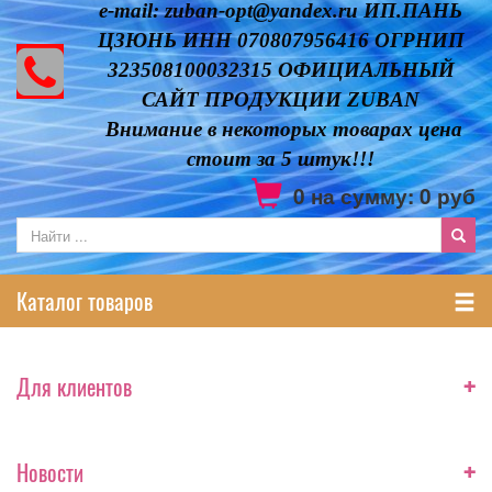
e-mail: zuban-opt@yandex.ru ИП.ПАНЬ
ЦЗЮНЬ ИНН 070807956416 ОГРНИП
323508100032315 ОФИЦИАЛЬНЫЙ
САЙТ ПРОДУКЦИИ ZUBAN
Внимание в некоторых товарах цена
стоит за 5 штук!!!
0
на сумму:
0
руб
Каталог товаров
+
Для клиентов
+
Новости