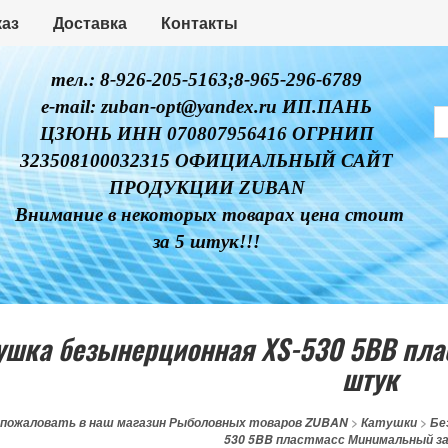
каз
Доставка
Контакты
тел.: 8-926-205-5163;8-965-296-6789
e-mail: zuban-opt@yandex.ru ИП.ПАНЬ
ЦЗЮНЬ ИНН 070807956416 ОГРНИП
323508100032315 ОФИЦИАЛЬНЫЙ САЙТ
ПРОДУКЦИИ ZUBAN
Внимание в некоторых товарах цена стоит
за 5 штук!!!
ушка безынерционная XS-530 5BB пла
штук
 пожаловать в наш магазин Рыболовных товаров ZUBAN
>
Катушки
>
Бе
530 5BB пластмасс Минимальный за