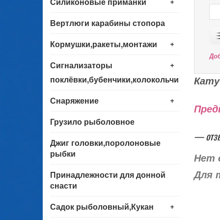
+
Силиконовые приманки
Вертлюги карабины стопора
+
Кормушки,ракеты,монтажи
До
+
Сигнализаторы
поклёвки,бубенчики,колокольчики
Кату
+
Снаряжение
Пред
Грузило рыболовное
— отз
Джиг головки,поролоновые
рыбки
Нет 
Принадлежности для донной
Для 
снасти
+
Садок рыболовный,Кукан