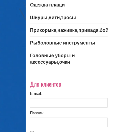
Одежда плащи
Шнуры,нити,тросы
Прикормка,наживка,привада,бойла
Рыболовные инструменты
Головные уборы и
аксессуары,очки
Для клиентов
E-mail:
Пароль: