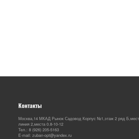
Контакты
Москва,14 МКАД Рынок Садовод Корпус №1,этаж 2 ряд Б,мест
линия 2,места 0.8-10-12
Тел.: 8 (926) 205-5163
E-mail: zuban-opt@yandex.ru