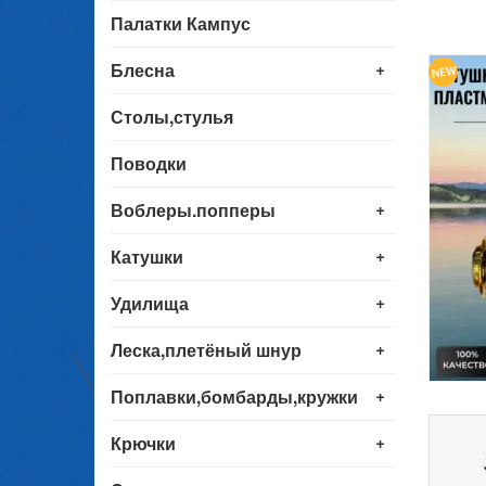
Палатки Кампус
+
Блесна
Столы,стулья
Поводки
+
Воблеры.попперы
+
Катушки
+
Удилища
+
Леска,плетёный шнур
+
Поплавки,бомбарды,кружки
+
Крючки