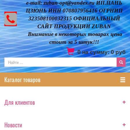
e-mail: zuban-opt@yandex.ru ИП.ПАНЬ
ЦЗЮНЬ ИНН 070807956416 ОГРНИП
323508100032315 ОФИЦИАЛЬНЫЙ
САЙТ ПРОДУКЦИИ ZUBAN
Внимание в некоторых товарах цена
стоит за 5 штук!!!
0
на сумму:
0
руб
Каталог товаров
+
Для клиентов
+
Новости