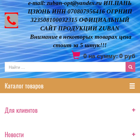
e-mail: zuban-opt@yandex.ru ИП.ПАНЬ
ЦЗЮНЬ ИНН 070807956416 ОГРНИП
323508100032315 ОФИЦИАЛЬНЫЙ
САЙТ ПРОДУКЦИИ ZUBAN
Внимание в некоторых товарах цена
стоит за 5 штук!!!
0
на сумму:
0
руб
Каталог товаров
+
Для клиентов
+
Новости