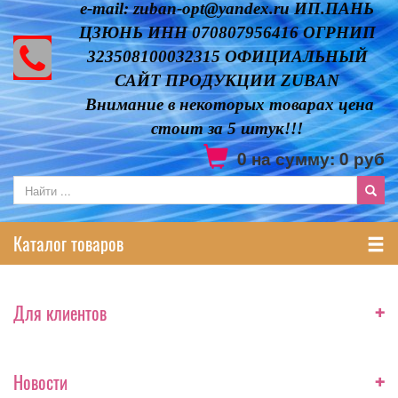
e-mail: zuban-opt@yandex.ru ИП.ПАНЬ
ЦЗЮНЬ ИНН 070807956416 ОГРНИП
323508100032315 ОФИЦИАЛЬНЫЙ
САЙТ ПРОДУКЦИИ ZUBAN
Внимание в некоторых товарах цена
стоит за 5 штук!!!
0
на сумму:
0
руб
Каталог товаров
+
Для клиентов
+
Новости