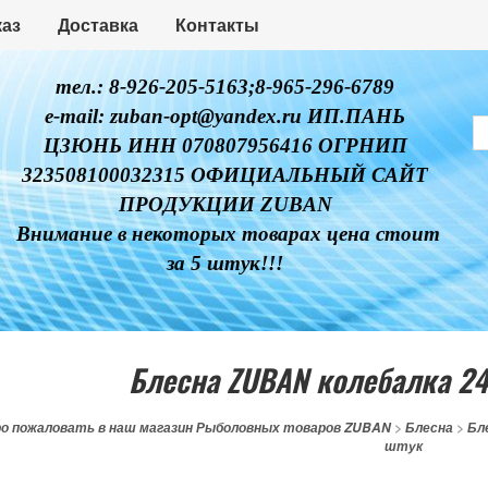
каз
Доставка
Контакты
тел.: 8-926-205-5163;8-965-296-6789
e-mail: zuban-opt@yandex.ru ИП.ПАНЬ
ЦЗЮНЬ ИНН 070807956416 ОГРНИП
323508100032315 ОФИЦИАЛЬНЫЙ САЙТ
ПРОДУКЦИИ ZUBAN
Внимание в некоторых товарах цена стоит
за 5 штук!!!
Блесна ZUBAN колебалка 24
о пожаловать в наш магазин Рыболовных товаров ZUBAN
>
Блесна
>
Бл
штук