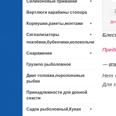
+
Силиконовые приманки
Вертлюги карабины стопора
+
До
Кормушки,ракеты,монтажи
+
Блес
Сигнализаторы
поклёвки,бубенчики,колокольчики
Пред
+
Снаряжение
— отз
Грузило рыболовное
Джиг головки,поролоновые
Нет 
рыбки
Для 
Принадлежности для донной
снасти
+
Садок рыболовный,Кукан