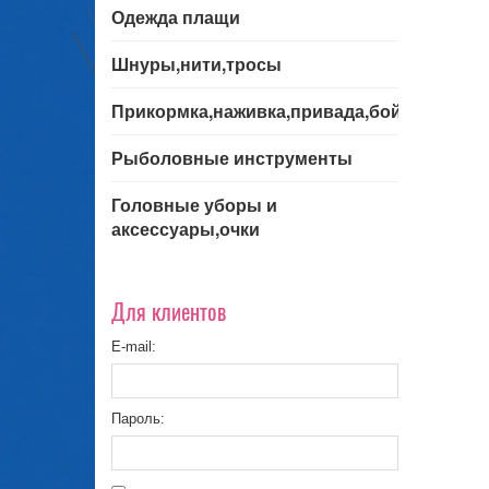
Одежда плащи
Шнуры,нити,тросы
Прикормка,наживка,привада,бойла
Рыболовные инструменты
Головные уборы и
аксессуары,очки
Для клиентов
E-mail:
Пароль: