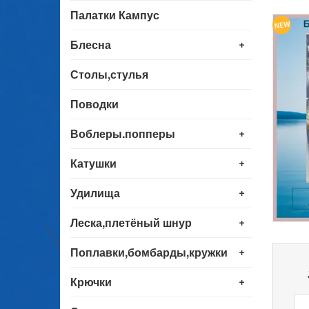
Палатки Кампус
+
Блесна
Столы,стулья
Поводки
+
Воблеры.попперы
+
Катушки
+
Удилища
+
Леска,плетёный шнур
+
Поплавки,бомбарды,кружки
+
Крючки