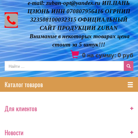
e-mail: zuban-opt@yandex.ru ИП.ПАНЬ
ЦЗЮНЬ ИНН 070807956416 ОГРНИП
323508100032315 ОФИЦИАЛЬНЫЙ
САЙТ ПРОДУКЦИИ ZUBAN
Внимание в некоторых товарах цена
стоит за 5 штук!!!
0
на сумму:
0
руб
Каталог товаров
+
Для клиентов
+
Новости