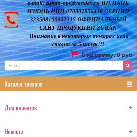
e-mail: zuban-opt@yandex.ru ИП.ПАНЬ
ЦЗЮНЬ ИНН 070807956416 ОГРНИП
323508100032315 ОФИЦИАЛЬНЫЙ
САЙТ ПРОДУКЦИИ ZUBAN
Внимание в некоторых товарах цена
стоит за 5 штук!!!
0
на сумму:
0
руб
Каталог товаров
+
Для клиентов
+
Новости