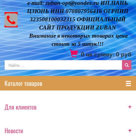
e-mail: zuban-opt@yandex.ru ИП.ПАНЬ
ЦЗЮНЬ ИНН 070807956416 ОГРНИП
323508100032315 ОФИЦИАЛЬНЫЙ
САЙТ ПРОДУКЦИИ ZUBAN
Внимание в некоторых товарах цена
стоит за 5 штук!!!
0
на сумму:
0
руб
Каталог товаров
+
Для клиентов
+
Новости