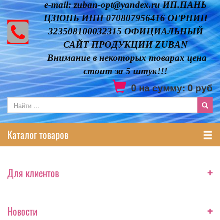
e-mail: zuban-opt@yandex.ru ИП.ПАНЬ
ЦЗЮНЬ ИНН 070807956416 ОГРНИП
323508100032315 ОФИЦИАЛЬНЫЙ
САЙТ ПРОДУКЦИИ ZUBAN
Внимание в некоторых товарах цена
стоит за 5 штук!!!
0
на сумму:
0
руб
Каталог товаров
+
Для клиентов
+
Новости