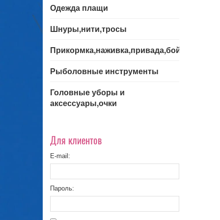
Одежда плащи
Шнуры,нити,тросы
Прикормка,наживка,привада,бойла
Рыболовные инструменты
Головные уборы и
аксессуары,очки
Для клиентов
E-mail:
Пароль: