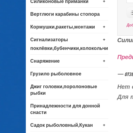
+
Силиконовые приманки
Вертлюги карабины стопора
+
До
Кормушки,ракеты,монтажи
+
Сили
Сигнализаторы
поклёвки,бубенчики,колокольчики
Пред
+
Снаряжение
— отз
Грузило рыболовное
Джиг головки,поролоновые
Нет 
рыбки
Для 
Принадлежности для донной
снасти
+
Садок рыболовный,Кукан