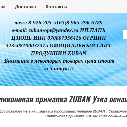
каз
Доставка
Контакты
тел.: 8-926-205-5163;8-965-296-6789
e-mail: zuban-opt@yandex.ru ИП.ПАНЬ
ЦЗЮНЬ ИНН 070807956416 ОГРНИП
323508100032315 ОФИЦИАЛЬНЫЙ САЙТ
ПРОДУКЦИИ ZUBAN
Внимание в некоторых товарах цена стоит
за 5 штук!!!
ликоновая приманка ZUBAN Утка осна
бро пожаловать в наш магазин Рыболовных товаров ZUBAN
>
Силиконов
Силиконовая приманка ZUBAN Утка оснащённа