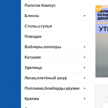
Палатки Кампус
+
Блесна
Столы,стулья
Поводки
+
Воблеры.попперы
+
Катушки
+
Удилища
+
Леска,плетёный шнур
+
Поплавки,бомбарды,кружки
+
Крючки