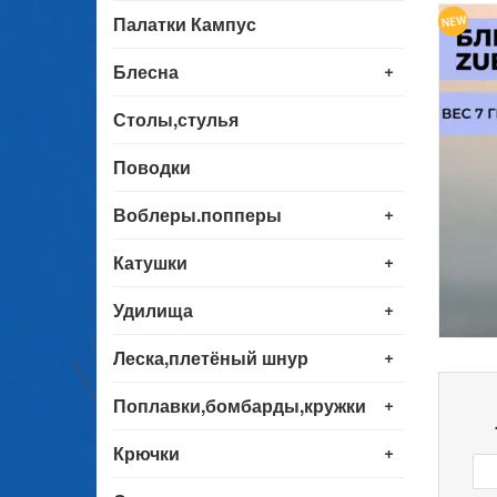
Палатки Кампус
+
Блесна
Столы,стулья
Поводки
+
Воблеры.попперы
+
Катушки
+
Удилища
+
Леска,плетёный шнур
+
Поплавки,бомбарды,кружки
+
Крючки