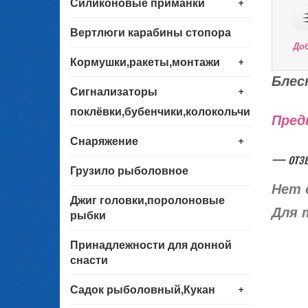
+
Силиконовые приманки
Вертлюги карабины стопора
До
+
Кормушки,ракеты,монтажи
Блес
+
Сигнализаторы
поклёвки,бубенчики,колокольчики
Пред
+
Снаряжение
— отз
Грузило рыболовное
Нет 
Джиг головки,поролоновые
Для 
рыбки
Принадлежности для донной
снасти
+
Садок рыболовный,Кукан