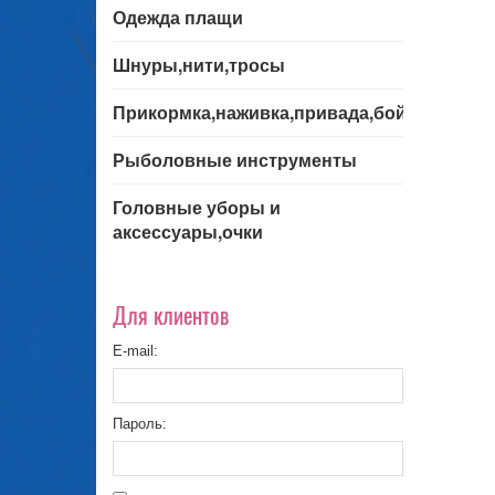
Одежда плащи
Шнуры,нити,тросы
Прикормка,наживка,привада,бойла
Рыболовные инструменты
Головные уборы и
аксессуары,очки
Для клиентов
E-mail:
Пароль: