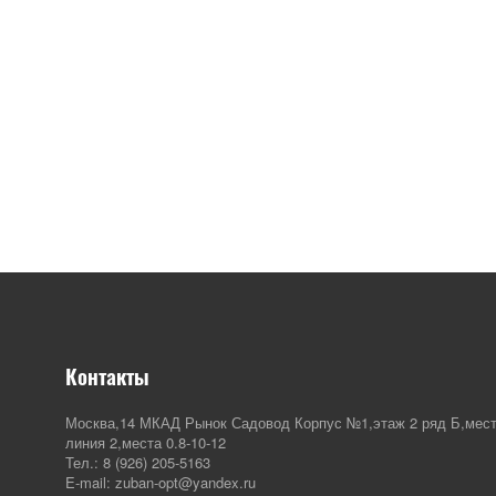
Контакты
Москва,14 МКАД Рынок Садовод Корпус №1,этаж 2 ряд Б,мест
линия 2,места 0.8-10-12
Тел.: 8 (926) 205-5163
E-mail: zuban-opt@yandex.ru