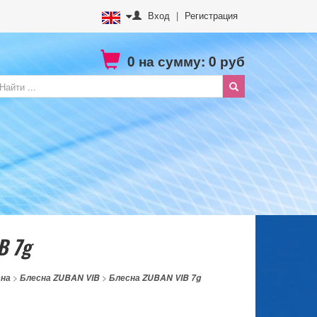
Вход
|
Регистрация
0
на сумму:
0
руб
B 7g
сна
>
Блесна ZUBAN VIB
>
Блесна ZUBAN VIB 7g