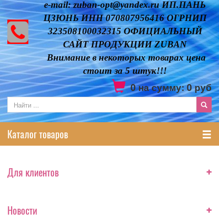
e-mail: zuban-opt@yandex.ru ИП.ПАНЬ
ЦЗЮНЬ ИНН 070807956416 ОГРНИП
323508100032315 ОФИЦИАЛЬНЫЙ
САЙТ ПРОДУКЦИИ ZUBAN
Внимание в некоторых товарах цена
стоит за 5 штук!!!
0
на сумму:
0
руб
Каталог товаров
+
Для клиентов
+
Новости