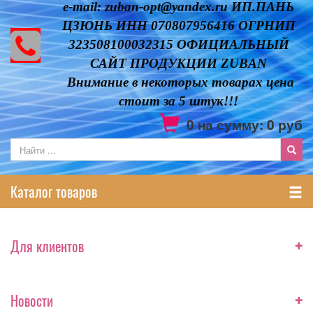
e-mail: zuban-opt@yandex.ru ИП.ПАНЬ
ЦЗЮНЬ ИНН 070807956416 ОГРНИП
323508100032315 ОФИЦИАЛЬНЫЙ
САЙТ ПРОДУКЦИИ ZUBAN
Внимание в некоторых товарах цена
стоит за 5 штук!!!
0
на сумму:
0
руб
Каталог товаров
+
Для клиентов
+
Новости