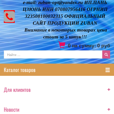
e-mail: zuban-opt@yandex.ru ИП.ПАНЬ
ЦЗЮНЬ ИНН 070807956416 ОГРНИП
323508100032315 ОФИЦИАЛЬНЫЙ
САЙТ ПРОДУКЦИИ ZUBAN
Внимание в некоторых товарах цена
стоит за 5 штук!!!
0
на сумму:
0
руб
Каталог товаров
+
Для клиентов
+
Новости