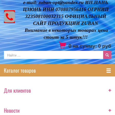
e-mail: zuban-opt@yandex.ru ИП.ПАНЬ
ЦЗЮНЬ ИНН 070807956416 ОГРНИП
323508100032315 ОФИЦИАЛЬНЫЙ
САЙТ ПРОДУКЦИИ ZUBAN
Внимание в некоторых товарах цена
стоит за 5 штук!!!
0
на сумму:
0
руб
Каталог товаров
+
Для клиентов
+
Новости