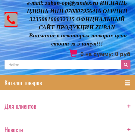
e-mail: zuban-opt@yandex.ru ИП.ПАНЬ
ЦЗЮНЬ ИНН 070807956416 ОГРНИП
323508100032315 ОФИЦИАЛЬНЫЙ
САЙТ ПРОДУКЦИИ ZUBAN
Внимание в некоторых товарах цена
стоит за 5 штук!!!
0
на сумму:
0
руб
Каталог товаров
+
Для клиентов
+
Новости