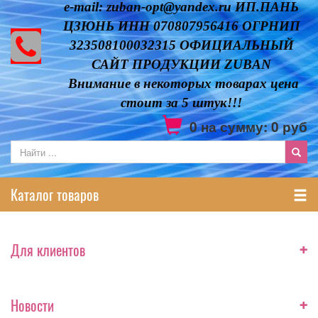
e-mail: zuban-opt@yandex.ru ИП.ПАНЬ
ЦЗЮНЬ ИНН 070807956416 ОГРНИП
323508100032315 ОФИЦИАЛЬНЫЙ
САЙТ ПРОДУКЦИИ ZUBAN
Внимание в некоторых товарах цена
стоит за 5 штук!!!
0
на сумму:
0
руб
Каталог товаров
+
Для клиентов
+
Новости