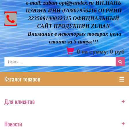
e-mail: zuban-opt@yandex.ru ИП.ПАНЬ
ЦЗЮНЬ ИНН 070807956416 ОГРНИП
323508100032315 ОФИЦИАЛЬНЫЙ
САЙТ ПРОДУКЦИИ ZUBAN
Внимание в некоторых товарах цена
стоит за 5 штук!!!
0
на сумму:
0
руб
Каталог товаров
+
Для клиентов
+
Новости