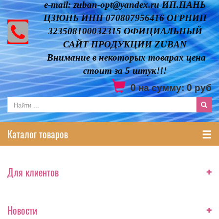
e-mail: zuban-opt@yandex.ru ИП.ПАНЬ
ЦЗЮНЬ ИНН 070807956416 ОГРНИП
323508100032315 ОФИЦИАЛЬНЫЙ
САЙТ ПРОДУКЦИИ ZUBAN
Внимание в некоторых товарах цена
стоит за 5 штук!!!
0
на сумму:
0
руб
Каталог товаров
+
Для клиентов
+
Новости