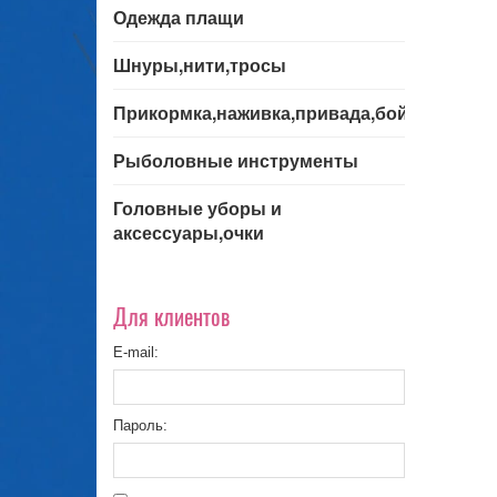
Одежда плащи
Шнуры,нити,тросы
Прикормка,наживка,привада,бойла
Рыболовные инструменты
Головные уборы и
аксессуары,очки
Для клиентов
E-mail:
Пароль: