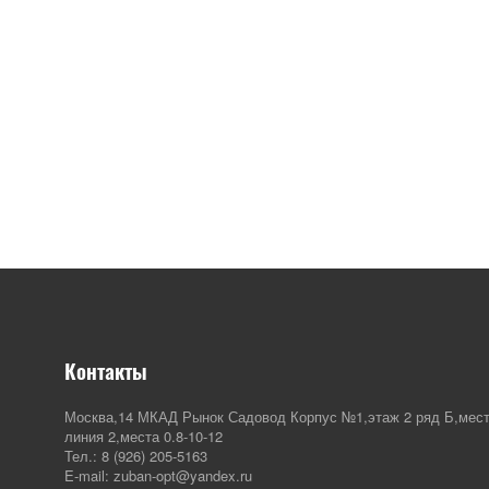
Контакты
Москва,14 МКАД Рынок Садовод Корпус №1,этаж 2 ряд Б,мест
линия 2,места 0.8-10-12
Тел.: 8 (926) 205-5163
E-mail: zuban-opt@yandex.ru