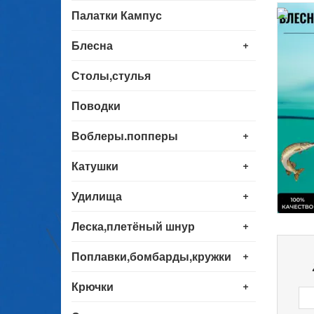
Палатки Кампус
+
Блесна
Столы,стулья
Поводки
+
Воблеры.попперы
+
Катушки
+
Удилища
+
Леска,плетёный шнур
+
Поплавки,бомбарды,кружки
+
Крючки