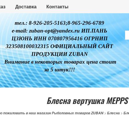
каз
Доставка
Контакты
тел.: 8-926-205-5163;8-965-296-6789
e-mail: zuban-opt@yandex.ru ИП.ПАНЬ
ЦЗЮНЬ ИНН 070807956416 ОГРНИП
323508100032315 ОФИЦИАЛЬНЫЙ САЙТ
ПРОДУКЦИИ ZUBAN
Внимание в некоторых товарах цена стоит
за 5 штук!!!
Блесна вертушка MEPPS
о пожаловать в наш магазин Рыболовных товаров ZUBAN
>
Блесна
>
Бл