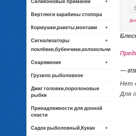
+
Силиконовые приманки
Вертлюги карабины стопора
До
+
Кормушки,ракеты,монтажи
Блес
+
Сигнализаторы
поклёвки,бубенчики,колокольчики
Пред
+
Снаряжение
— отз
Грузило рыболовное
Нет 
Джиг головки,поролоновые
Для 
рыбки
Принадлежности для донной
снасти
+
Садок рыболовный,Кукан