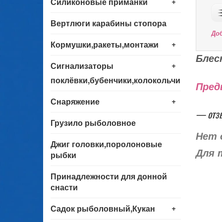
+
Силиконовые приманки
Вертлюги карабины стопора
До
+
Кормушки,ракеты,монтажи
Блес
+
Сигнализаторы
поклёвки,бубенчики,колокольчики
Пред
+
Снаряжение
— отз
Грузило рыболовное
Нет 
Джиг головки,поролоновые
Для 
рыбки
Принадлежности для донной
снасти
+
Садок рыболовный,Кукан