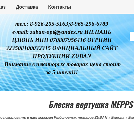
каз
Доставка
Контакты
тел.: 8-926-205-5163;8-965-296-6789
e-mail: zuban-opt@yandex.ru ИП.ПАНЬ
ЦЗЮНЬ ИНН 070807956416 ОГРНИП
323508100032315 ОФИЦИАЛЬНЫЙ САЙТ
ПРОДУКЦИИ ZUBAN
Внимание в некоторых товарах цена стоит
за 5 штук!!!
Блесна вертушка MEPPS
о пожаловать в наш магазин Рыболовных товаров ZUBAN
>
Блесна
>
Бл