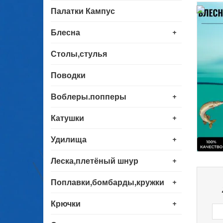
Палатки Кампус
+
Блесна
Столы,стулья
Поводки
+
Воблеры.попперы
+
Катушки
+
Удилища
+
Леска,плетёный шнур
+
Поплавки,бомбарды,кружки
+
Крючки