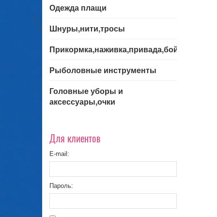
Одежда плащи
Шнуры,нити,тросы
Прикормка,наживка,привада,бойла
Рыболовные инструменты
Головные уборы и
аксессуары,очки
Для клиентов
E-mail:
Пароль: