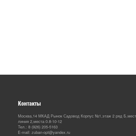
Контакты
Москва,14 МКАД Рынок Садовод Корпус №1,этаж 2 ряд Б,мест
линия 2,места 0.8-10-12
Тел.: 8 (926) 205-5163
E-mail: zuban-opt@yandex.ru