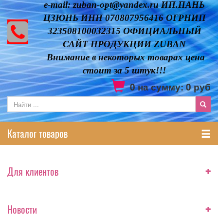
e-mail: zuban-opt@yandex.ru ИП.ПАНЬ
ЦЗЮНЬ ИНН 070807956416 ОГРНИП
323508100032315 ОФИЦИАЛЬНЫЙ
САЙТ ПРОДУКЦИИ ZUBAN
Внимание в некоторых товарах цена
стоит за 5 штук!!!
0
на сумму:
0
руб
Каталог товаров
+
Для клиентов
+
Новости