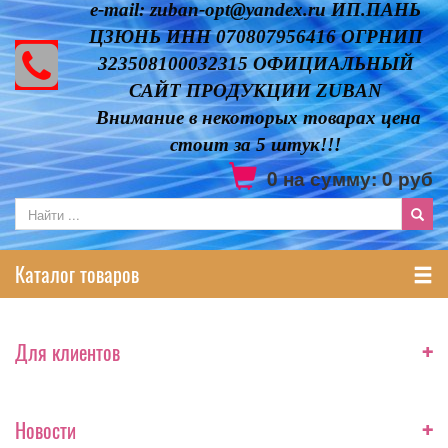
e-mail: zuban-opt@yandex.ru ИП.ПАНЬ
ЦЗЮНЬ ИНН 070807956416 ОГРНИП
323508100032315 ОФИЦИАЛЬНЫЙ
САЙТ ПРОДУКЦИИ ZUBAN
Внимание в некоторых товарах цена
стоит за 5 штук!!!
0
на сумму:
0
руб
Каталог товаров
+
Для клиентов
+
Новости