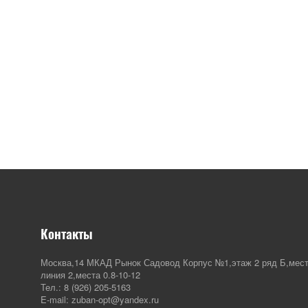
Контакты
Москва,14 МКАД Рынок Садовод Корпус №1,этаж 2 ряд Б,мест
линия 2,места 0.8-10-12
Тел.: 8 (926) 205-5163
E-mail: zuban-opt@yandex.ru