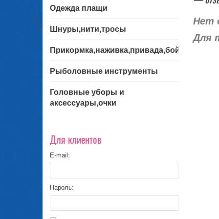
Одежда плащи
Нет 
Шнуры,нити,тросы
Для 
Прикормка,наживка,привада,бойла
Рыболовные инструменты
Головные уборы и
аксессуары,очки
Для клиентов
E-mail:
Пароль: