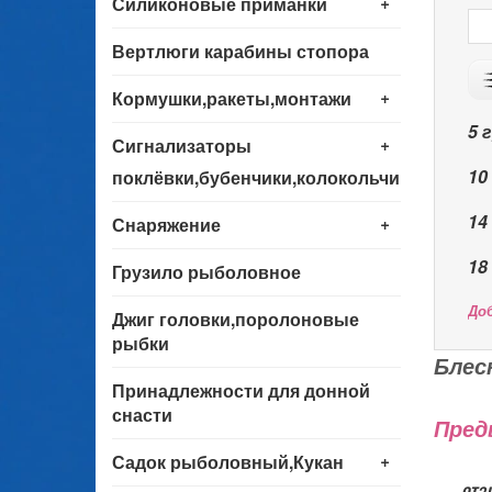
+
Силиконовые приманки
Вертлюги карабины стопора
+
Кормушки,ракеты,монтажи
5 
+
Сигнализаторы
10
поклёвки,бубенчики,колокольчики
14
+
Снаряжение
18
Грузило рыболовное
До
Джиг головки,поролоновые
рыбки
Блес
Принадлежности для донной
снасти
Пред
+
Садок рыболовный,Кукан
— отз