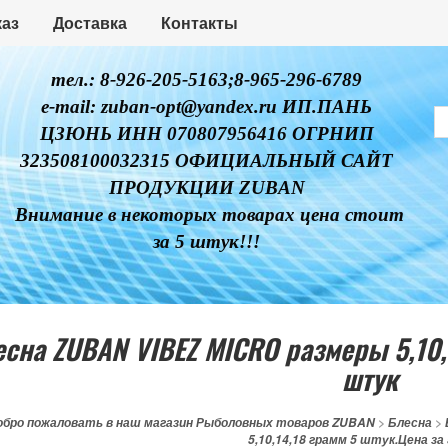
каз
Доставка
Контакты
тел.: 8-926-205-5163;8-965-296-6789
e-mail: zuban-opt@yandex.ru ИП.ПАНЬ
ЦЗЮНЬ ИНН 070807956416 ОГРНИП
323508100032315 ОФИЦИАЛЬНЫЙ САЙТ
ПРОДУКЦИИ ZUBAN
Внимание в некоторых товарах цена стоит
за 5 штук!!!
сна ZUBAN VIBEZ MICRO размеры 5,10,1
штук
обро пожаловать в наш магазин Рыболовных товаров ZUBAN
>
Блесна
>
5,10,14,18 грамм 5 штук.Цена за