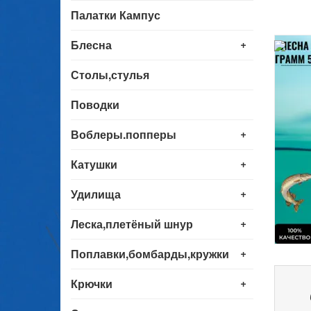
Палатки Кампус
+
Блесна
Столы,стулья
Поводки
+
Воблеры.попперы
+
Катушки
+
Удилища
+
Леска,плетёный шнур
+
Поплавки,бомбарды,кружки
+
Крючки