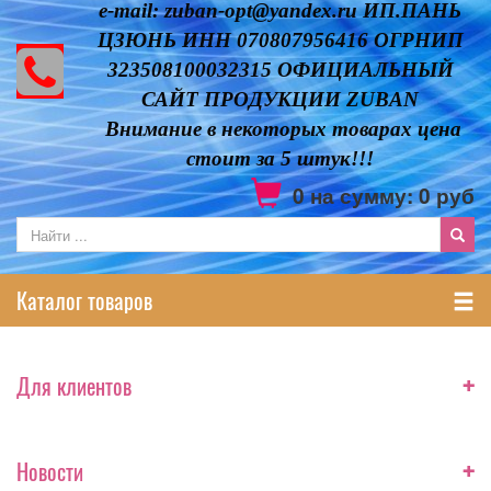
e-mail: zuban-opt@yandex.ru ИП.ПАНЬ
ЦЗЮНЬ ИНН 070807956416 ОГРНИП
323508100032315 ОФИЦИАЛЬНЫЙ
САЙТ ПРОДУКЦИИ ZUBAN
Внимание в некоторых товарах цена
стоит за 5 штук!!!
0
на сумму:
0
руб
Каталог товаров
+
Для клиентов
+
Новости