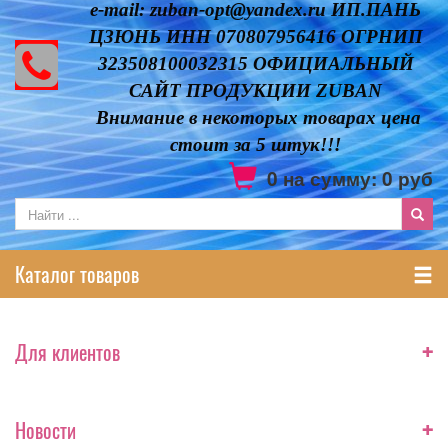
e-mail: zuban-opt@yandex.ru ИП.ПАНЬ
ЦЗЮНЬ ИНН 070807956416 ОГРНИП
323508100032315 ОФИЦИАЛЬНЫЙ
САЙТ ПРОДУКЦИИ ZUBAN
Внимание в некоторых товарах цена
стоит за 5 штук!!!
0
на сумму:
0
руб
Каталог товаров
+
Для клиентов
+
Новости