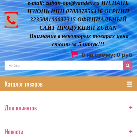
e-mail: zuban-opt@yandex.ru ИП.ПАНЬ
ЦЗЮНЬ ИНН 070807956416 ОГРНИП
323508100032315 ОФИЦИАЛЬНЫЙ
САЙТ ПРОДУКЦИИ ZUBAN
Внимание в некоторых товарах цена
стоит за 5 штук!!!
0
на сумму:
0
руб
Каталог товаров
+
Для клиентов
+
Новости