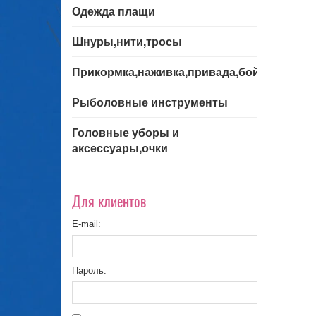
Одежда плащи
Шнуры,нити,тросы
Прикормка,наживка,привада,бойла
Рыболовные инструменты
Головные уборы и
аксессуары,очки
Для клиентов
E-mail:
Пароль: