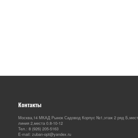
Контакты
Москва,14 МКАД Рынок Садовод Корпус №1,этаж 2 ряд Б,мест
линия 2,места 0.8-10-12
Тел.: 8 (926) 205-5163
E-mail: zuban-opt@yandex.ru