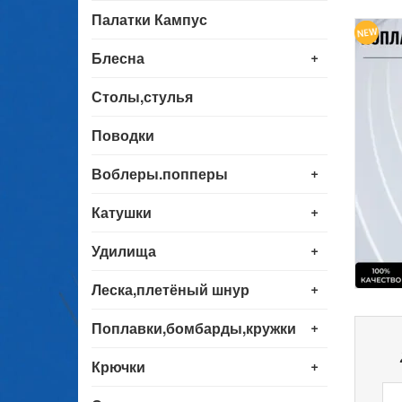
Палатки Кампус
+
Блесна
Столы,стулья
Поводки
+
Воблеры.попперы
+
Катушки
+
Удилища
+
Леска,плетёный шнур
+
Поплавки,бомбарды,кружки
+
Крючки