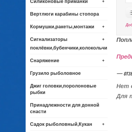
+
Силиконовые приманки
Вертлюги карабины стопора
+
До
Кормушки,ракеты,монтажи
+
Попл
Сигнализаторы
поклёвки,бубенчики,колокольчики
Пред
+
Снаряжение
— отз
Грузило рыболовное
Джиг головки,поролоновые
Нет 
рыбки
Для 
Принадлежности для донной
снасти
+
Садок рыболовный,Кукан