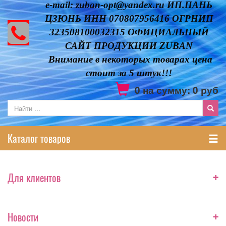
e-mail: zuban-opt@yandex.ru ИП.ПАНЬ
ЦЗЮНЬ ИНН 070807956416 ОГРНИП
323508100032315 ОФИЦИАЛЬНЫЙ
САЙТ ПРОДУКЦИИ ZUBAN
Внимание в некоторых товарах цена
стоит за 5 штук!!!
0
на сумму:
0
руб
Каталог товаров
+
Для клиентов
+
Новости