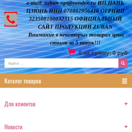
e-mail: zuban-opt@yandex.ru ИП.ПАНЬ
ЦЗЮНЬ ИНН 070807956416 ОГРНИП
323508100032315 ОФИЦИАЛЬНЫЙ
САЙТ ПРОДУКЦИИ ZUBAN
Внимание в некоторых товарах цена
стоит за 5 штук!!!
0
на сумму:
0
руб
Каталог товаров
+
Для клиентов
+
Новости