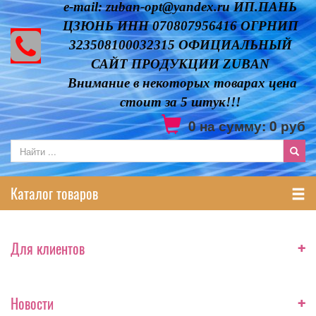
e-mail: zuban-opt@yandex.ru ИП.ПАНЬ
ЦЗЮНЬ ИНН 070807956416 ОГРНИП
323508100032315 ОФИЦИАЛЬНЫЙ
САЙТ ПРОДУКЦИИ ZUBAN
Внимание в некоторых товарах цена
стоит за 5 штук!!!
0
на сумму:
0
руб
Каталог товаров
+
Для клиентов
+
Новости