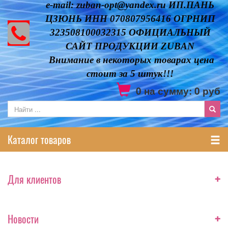
e-mail: zuban-opt@yandex.ru ИП.ПАНЬ
ЦЗЮНЬ ИНН 070807956416 ОГРНИП
323508100032315 ОФИЦИАЛЬНЫЙ
САЙТ ПРОДУКЦИИ ZUBAN
Внимание в некоторых товарах цена
стоит за 5 штук!!!
0
на сумму:
0
руб
Каталог товаров
+
Для клиентов
+
Новости