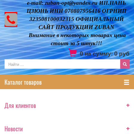
e-mail: zuban-opt@yandex.ru ИП.ПАНЬ
ЦЗЮНЬ ИНН 070807956416 ОГРНИП
323508100032315 ОФИЦИАЛЬНЫЙ
САЙТ ПРОДУКЦИИ ZUBAN
Внимание в некоторых товарах цена
стоит за 5 штук!!!
0
на сумму:
0
руб
Каталог товаров
+
Для клиентов
+
Новости