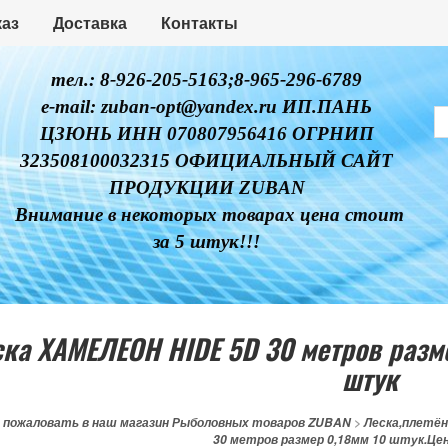
каз
Доставка
Контакты
тел.: 8-926-205-5163;8-965-296-6789
e-mail: zuban-opt@yandex.ru ИП.ПАНЬ
ЦЗЮНЬ ИНН 070807956416 ОГРНИП
323508100032315 ОФИЦИАЛЬНЫЙ САЙТ
ПРОДУКЦИИ ZUBAN
Внимание в некоторых товарах цена стоит
за 5 штук!!!
ка ХАМЕЛЕОН HIDE 5D 30 метров разме
штук
 пожаловать в наш магазин Рыболовных товаров ZUBAN
>
Леска,плетё
30 метров размер 0,18мм 10 штук.Цен