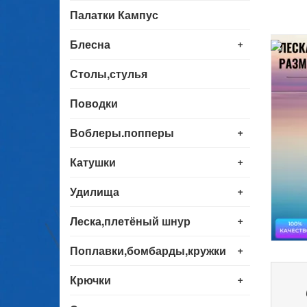
Палатки Кампус
+
Блесна
Столы,стулья
Поводки
+
Воблеры.попперы
+
Катушки
+
Удилища
+
Леска,плетёный шнур
+
Поплавки,бомбарды,кружки
+
Крючки