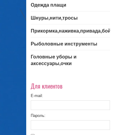
Одежда плащи
Шнуры,нити,тросы
Прикормка,наживка,привада,бойла
Рыболовные инструменты
Головные уборы и
аксессуары,очки
Для клиентов
E-mail:
Пароль: