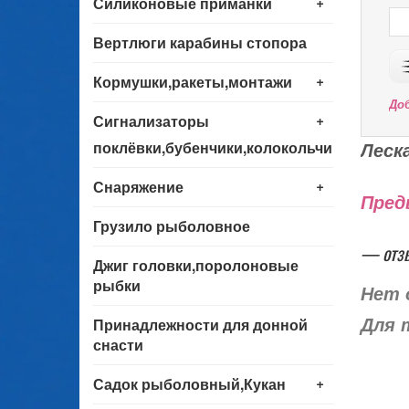
+
Силиконовые приманки
Вертлюги карабины стопора
+
Кормушки,ракеты,монтажи
До
+
Сигнализаторы
поклёвки,бубенчики,колокольчики
Леск
+
Снаряжение
Пред
Грузило рыболовное
— отз
Джиг головки,поролоновые
рыбки
Нет 
Принадлежности для донной
Для 
снасти
+
Садок рыболовный,Кукан