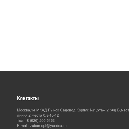
Контакты
Москва,14 МКАД Рынок Садовод Корпус №1,этаж 2 ряд Б,мест
линия 2,места 0.8-10-12
Тел.: 8 (926) 205-5163
E-mail: zuban-opt@yandex.ru