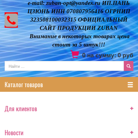
e-mail: zuban-opt@yandex.ru ИП.ПАНЬ
ЦЗЮНЬ ИНН 070807956416 ОГРНИП
323508100032315 ОФИЦИАЛЬНЫЙ
САЙТ ПРОДУКЦИИ ZUBAN
Внимание в некоторых товарах цена
стоит за 5 штук!!!
0
на сумму:
0
руб
Каталог товаров
+
Для клиентов
+
Новости